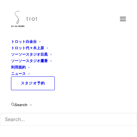
トロット白金台
トロット代々木上原
ソーソースタジオ目黒
ソーソースタジオ鷹番
利用規約
ニュース
スタジオ予約
年末年始休業日のお知
らせ
Search
2020年12月25日
|
IN
NEWS
|
BY
SOSOSTUDIO